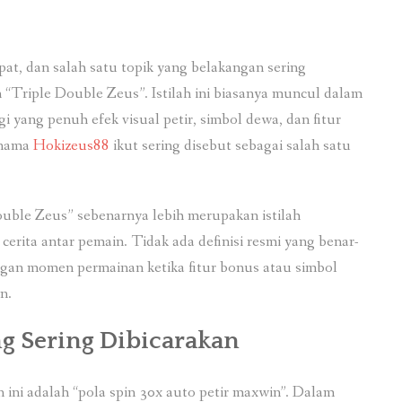
at, dan salah satu topik yang belakangan sering
h “Triple Double Zeus”. Istilah ini biasanya muncul dalam
 yang penuh efek visual petir, simbol dewa, dan fitur
 nama
Hokizeus88
ikut sering disebut sebagai salah satu
Double Zeus” sebenarnya lebih merupakan istilah
erita antar pemain. Tidak ada definisi resmi yang benar-
gan momen permainan ketika fitur bonus atau simbol
n.
g Sering Dibicarakan
 ini adalah “pola spin 30x auto petir maxwin”. Dalam