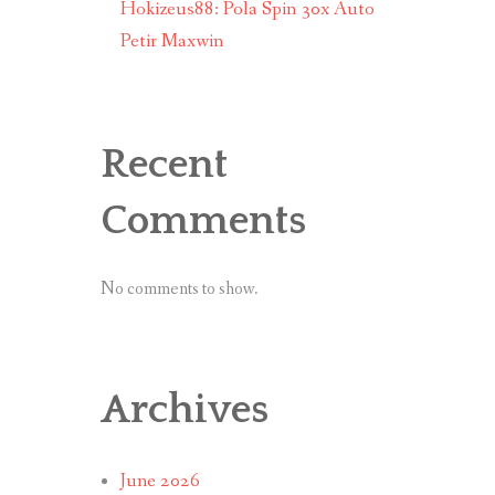
Hokizeus88: Pola Spin 30x Auto
Petir Maxwin
Recent
Comments
No comments to show.
Archives
June 2026