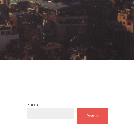
Search
Search