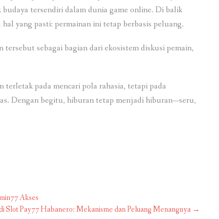
budaya tersendiri dalam dunia game online. Di balik
 hal yang pasti: permainan ini tetap berbasis peluang.
tersebut sebagai bagian dari ekosistem diskusi pemain,
 terletak pada mencari pola rahasia, tetapi pada
s. Dengan begitu, hiburan tetap menjadi hiburan—seru,
dmin77 Akses
 di Slot Pay77 Habanero: Mekanisme dan Peluang Menangnya
→