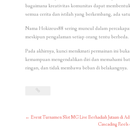
bagaimana kreativitas komunitas dapat membentuk 
semua cerita dan istilah yang berkembang, ada satu
Nama
Hokizeus88
sering muncul dalam percakapan 
meskipun pengalaman setiap orang tentu berbeda.
Pada akhirnya, kunci menikmati permainan ini bukan
kemampuan mengendalikan diri dan memahami bata
ringan, dan tidak membawa beban di belakangnya.
Post
←
Event Turnamen Slot MG Live Berhadiah Jutaan di A
navigation
Cascading Reels