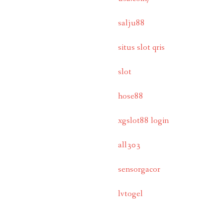
salju88
situs slot qris
slot
hose88
xgslot88 login
all303
sensorgacor
lvtogel