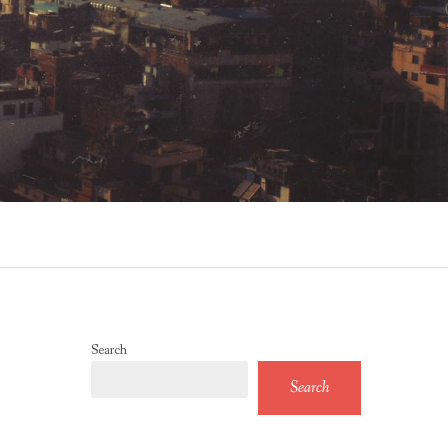
Search
Search