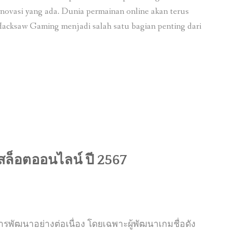
novasi yang ada. Dunia permainan online akan terus
 Hacksaw Gaming menjadi salah satu bagian penting dari
ล็อตออนไลน์ ปี 2567
รพัฒนาอย่างต่อเนื่อง โดยเฉพาะผู้พัฒนาเกมชื่อดัง