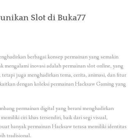
unikan Slot di Buka77
enghadirkan berbagai konsep permainan yang semakin
ak mengalami inovasi adalah permainan slot online, yang
tetapi juga menghadirkan tema, cerita, animasi, dan fitur
ikaitkan dengan koleksi permainan Hacksaw Gaming yang
mbang permainan digital yang berani menghadirkan
miliki ciri khas tersendiri, baik dari segi visual,
uat banyak permainan Hacksaw terasa memiliki identitas
h tradisional.