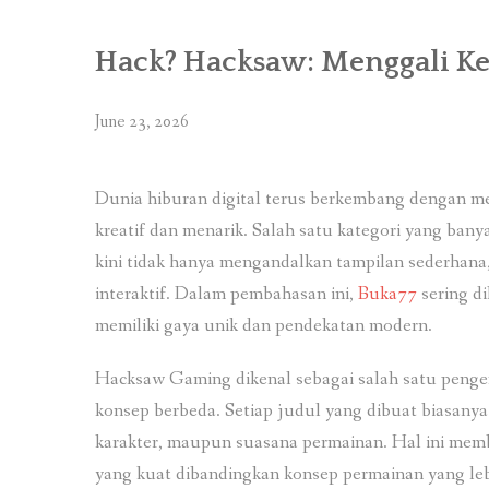
Hack? Hacksaw: Menggali Ke
June 23, 2026
Dunia hiburan digital terus berkembang dengan m
kreatif dan menarik. Salah satu kategori yang bany
kini tidak hanya mengandalkan tampilan sederhana, 
interaktif. Dalam pembahasan ini,
Buka77
sering d
memiliki gaya unik dan pendekatan modern.
Hacksaw Gaming dikenal sebagai salah satu penge
konsep berbeda. Setiap judul yang dibuat biasanya me
karakter, maupun suasana permainan. Hal ini memb
yang kuat dibandingkan konsep permainan yang lebi