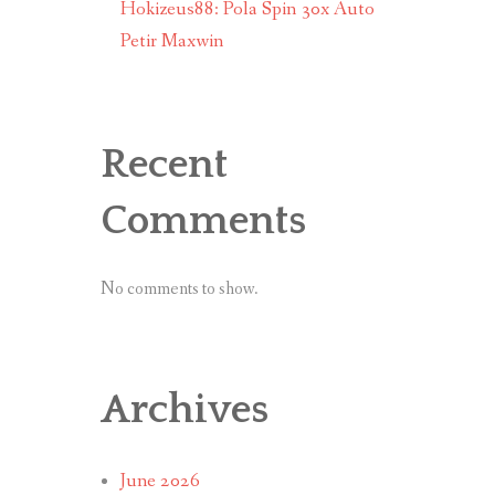
Hokizeus88: Pola Spin 30x Auto
Petir Maxwin
Recent
Comments
No comments to show.
Archives
June 2026