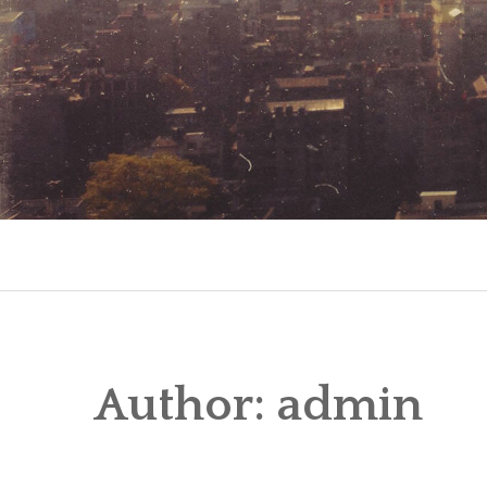
Skip
to
content
Author:
admin