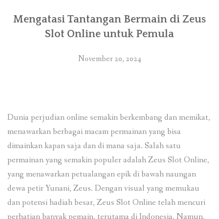
Mengatasi Tantangan Bermain di Zeus
Slot Online untuk Pemula
November 20, 2024
Dunia perjudian online semakin berkembang dan memikat,
menawarkan berbagai macam permainan yang bisa
dimainkan kapan saja dan di mana saja. Salah satu
permainan yang semakin populer adalah Zeus Slot Online,
yang menawarkan petualangan epik di bawah naungan
dewa petir Yunani, Zeus. Dengan visual yang memukau
dan potensi hadiah besar, Zeus Slot Online telah mencuri
perhatian banyak pemain, terutama di Indonesia. Namun,