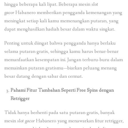
hingga beberapa kali lipat. Beberapa mesin
slot
gacor
Habanero memberikan pengganda kemenangan yang
meningkat setiap kali kamu memenangkan putaran, yang
dapat menghasilkan hadiah besar dalam waktu singkat.
Penting untuk diingat bahwa pengganda hanya berlaku
selama putaran gratis, sehingga kamu harus benar-benar
memanfaatkan kesempatan ini. Jangan terburu-buru dalam
memainkan putaran gratismu—biarkan peluang menang
besar datang dengan sabar dan cermat.
Pahami Fitur Tambahan Seperti Free Spins dengan
Retrigger
Tidak hanya berhenti pada satu putaran gratis, banyak
mesin
slot gacor
Habanero yang menawarkan fitur retrigger,