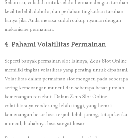
Selain itu, cobalah untuk selalu bermain dengan taruhan
kecil terlebih dahulu, dan perlahan tingkatkan taruhan
hanya jika Anda merasa sudah cukup nyaman dengan
mekanisme permainan.
4. Pahami Volatilitas Permainan
Seperti banyak permainan slot lainnya, Zeus Slot Online
memiliki tingkat volatilitas yang penting untuk dipahami.
Volatilitas dalam permainan slot mengacu pada seberapa
sering kemenangan muncul dan seberapa besar jumlah
kemenangan tersebut. Dalam Zeus Slot Online,
volatilitasnya cenderung lebih tinggi, yang berarti
kemenangan besar bisa terjadi lebih jarang, tetapi ketika
muncul, hadiahnya bisa sangat besar.