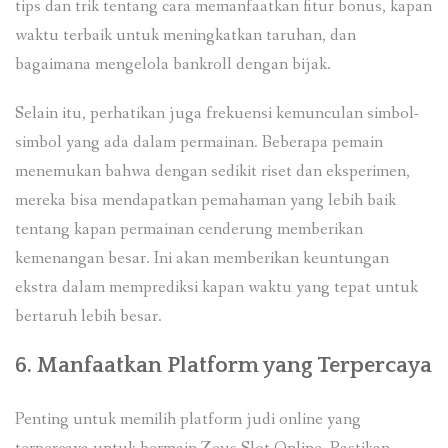
tips dan trik tentang cara memanfaatkan fitur bonus, kapan
waktu terbaik untuk meningkatkan taruhan, dan
bagaimana mengelola bankroll dengan bijak.
Selain itu, perhatikan juga frekuensi kemunculan simbol-
simbol yang ada dalam permainan. Beberapa pemain
menemukan bahwa dengan sedikit riset dan eksperimen,
mereka bisa mendapatkan pemahaman yang lebih baik
tentang kapan permainan cenderung memberikan
kemenangan besar. Ini akan memberikan keuntungan
ekstra dalam memprediksi kapan waktu yang tepat untuk
bertaruh lebih besar.
6. Manfaatkan Platform yang Terpercaya
Penting untuk memilih platform judi online yang