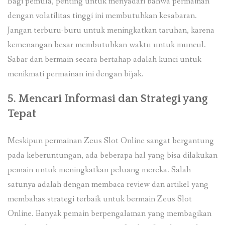
Bagi pemula, penting untuk menyadari bahwa permainan
dengan volatilitas tinggi ini membutuhkan kesabaran.
Jangan terburu-buru untuk meningkatkan taruhan, karena
kemenangan besar membutuhkan waktu untuk muncul.
Sabar dan bermain secara bertahap adalah kunci untuk
menikmati permainan ini dengan bijak.
5. Mencari Informasi dan Strategi yang
Tepat
Meskipun permainan Zeus Slot Online sangat bergantung
pada keberuntungan, ada beberapa hal yang bisa dilakukan
pemain untuk meningkatkan peluang mereka. Salah
satunya adalah dengan membaca review dan artikel yang
membahas strategi terbaik untuk bermain Zeus Slot
Online. Banyak pemain berpengalaman yang membagikan