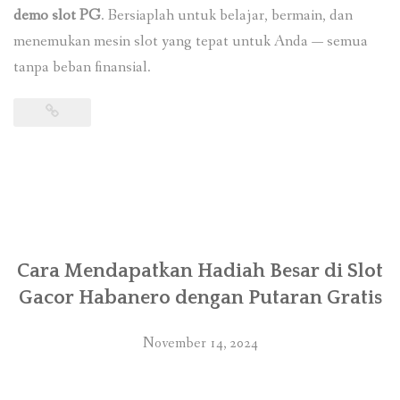
demo slot PG
. Bersiaplah untuk belajar, bermain, dan
menemukan mesin slot yang tepat untuk Anda — semua
tanpa beban finansial.
Cara Mendapatkan Hadiah Besar di Slot
Gacor Habanero dengan Putaran Gratis
November 14, 2024