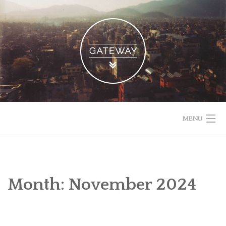
Skip
to
content
MENU
Month:
November 2024