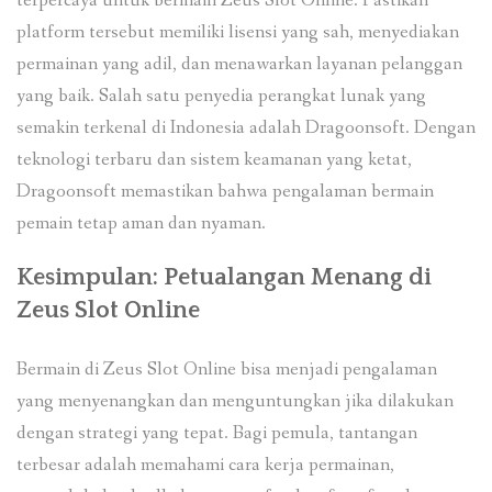
terpercaya untuk bermain Zeus Slot Online. Pastikan
platform tersebut memiliki lisensi yang sah, menyediakan
permainan yang adil, dan menawarkan layanan pelanggan
yang baik. Salah satu penyedia perangkat lunak yang
semakin terkenal di Indonesia adalah Dragoonsoft. Dengan
teknologi terbaru dan sistem keamanan yang ketat,
Dragoonsoft memastikan bahwa pengalaman bermain
pemain tetap aman dan nyaman.
Kesimpulan: Petualangan Menang di
Zeus Slot Online
Bermain di Zeus Slot Online bisa menjadi pengalaman
yang menyenangkan dan menguntungkan jika dilakukan
dengan strategi yang tepat. Bagi pemula, tantangan
terbesar adalah memahami cara kerja permainan,