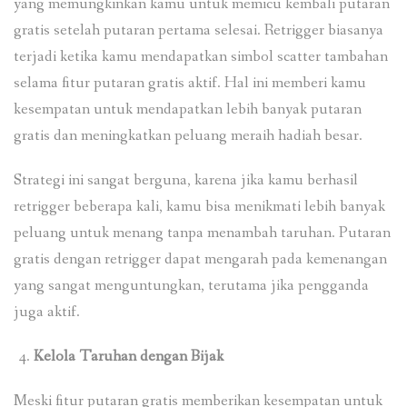
yang memungkinkan kamu untuk memicu kembali putaran
gratis setelah putaran pertama selesai. Retrigger biasanya
terjadi ketika kamu mendapatkan simbol scatter tambahan
selama fitur putaran gratis aktif. Hal ini memberi kamu
kesempatan untuk mendapatkan lebih banyak putaran
gratis dan meningkatkan peluang meraih hadiah besar.
Strategi ini sangat berguna, karena jika kamu berhasil
retrigger beberapa kali, kamu bisa menikmati lebih banyak
peluang untuk menang tanpa menambah taruhan. Putaran
gratis dengan retrigger dapat mengarah pada kemenangan
yang sangat menguntungkan, terutama jika pengganda
juga aktif.
Kelola Taruhan dengan Bijak
Meski fitur putaran gratis memberikan kesempatan untuk