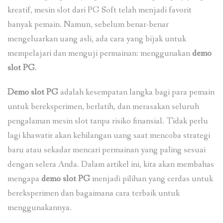
kreatif, mesin slot dari PG Soft telah menjadi favorit
banyak pemain. Namun, sebelum benar-benar
mengeluarkan uang asli, ada cara yang bijak untuk
mempelajari dan menguji permainan: menggunakan
demo
slot PG
.
Demo slot PG
adalah kesempatan langka bagi para pemain
untuk bereksperimen, berlatih, dan merasakan seluruh
pengalaman mesin slot tanpa risiko finansial. Tidak perlu
lagi khawatir akan kehilangan uang saat mencoba strategi
baru atau sekadar mencari permainan yang paling sesuai
dengan selera Anda. Dalam artikel ini, kita akan membahas
mengapa
demo slot PG
menjadi pilihan yang cerdas untuk
bereksperimen dan bagaimana cara terbaik untuk
menggunakannya.