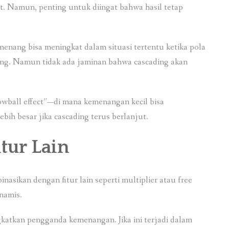
. Namun, penting untuk diingat bahwa hasil tetap
menang bisa meningkat dalam situasi tertentu ketika pola
ng. Namun tidak ada jaminan bahwa cascading akan
owball effect”—di mana kemenangan kecil bisa
ih besar jika cascading terus berlanjut.
tur Lain
asikan dengan fitur lain seperti multiplier atau free
namis.
ngkatkan pengganda kemenangan. Jika ini terjadi dalam