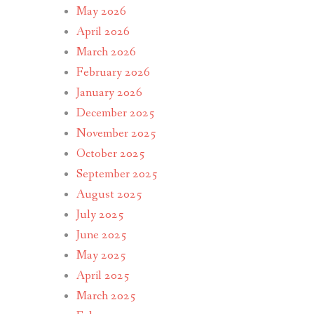
May 2026
April 2026
March 2026
February 2026
January 2026
December 2025
November 2025
October 2025
September 2025
August 2025
July 2025
June 2025
May 2025
April 2025
March 2025