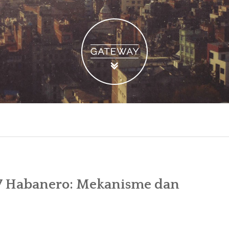
y77 Habanero: Mekanisme dan