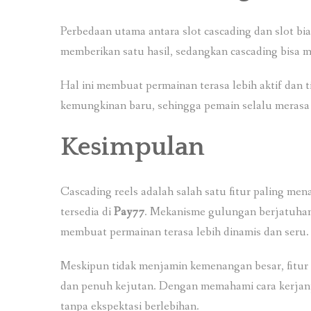
Perbedaan utama antara slot cascading dan slot bias
memberikan satu hasil, sedangkan cascading bisa 
Hal ini membuat permainan terasa lebih aktif da
kemungkinan baru, sehingga pemain selalu merasa a
Kesimpulan
Cascading reels adalah salah satu fitur paling me
tersedia di
Pay77
. Mekanisme gulungan berjatuha
membuat permainan terasa lebih dinamis dan seru.
Meskipun tidak menjamin kemenangan besar, fitur 
dan penuh kejutan. Dengan memahami cara kerjany
tanpa ekspektasi berlebihan.