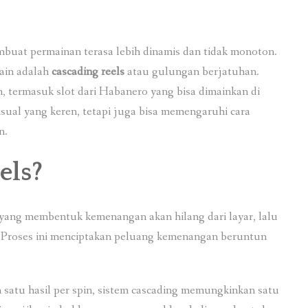
mbuat permainan terasa lebih dinamis dan tidak monoton.
main adalah
cascading reels
atau gulungan berjatuhan.
n, termasuk slot dari Habanero yang bisa dimainkan di
isual yang keren, tetapi juga bisa memengaruhi cara
n.
els?
yang membentuk kemenangan akan hilang dari layar, lalu
s. Proses ini menciptakan peluang kemenangan beruntun
 satu hasil per spin, sistem cascading memungkinkan satu