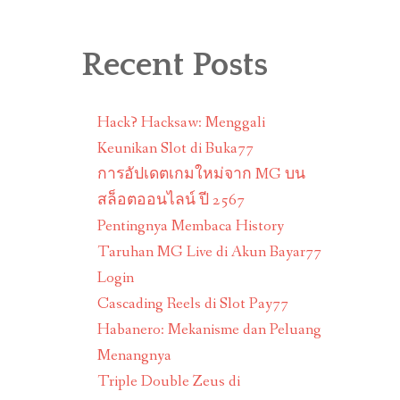
Recent Posts
Hack? Hacksaw: Menggali
Keunikan Slot di Buka77
การอัปเดตเกมใหม่จาก MG บน
สล็อตออนไลน์ ปี 2567
Pentingnya Membaca History
Taruhan MG Live di Akun Bayar77
Login
Cascading Reels di Slot Pay77
Habanero: Mekanisme dan Peluang
Menangnya
Triple Double Zeus di