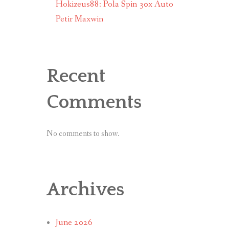
Hokizeus88: Pola Spin 30x Auto
Petir Maxwin
Recent
Comments
No comments to show.
Archives
June 2026