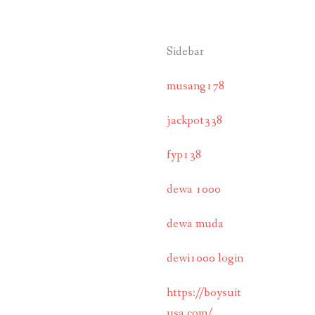
Sidebar
musang178
jackpot338
fyp138
dewa 1000
dewa muda
dewi1000 login
https://boysuit
usa.com/