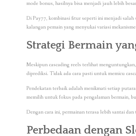
mode bonus, hasilnya bisa menjadi jauh lebih besar
Di Pay77, kombinasi fitur seperti ini menjadi sal
kalangan pemain yang menyukai variasi mekanisme
Strategi Bermain yang
Meskipun cascading reels terlihat menguntungkan,
diprediksi. Tidak ada cara pasti untuk memicu cas
Pendekatan terbaik adalah menikmati setiap putara
memilih untuk fokus pada pengalaman bermain, buk
Dengan cara ini, permainan terasa lebih santai da
Perbedaan dengan Sl