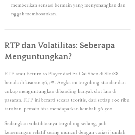
memberikan sensasi bermain yang menyenangkan dan
nggak membosankan.
RTP dan Volatilitas: Seberapa
Menguntungkan?
RTP atau Return to Player dari Fa Cai Shen di Slot88
berada di kisaran 96,5%. Angka ini tergolong standar dan
cukup menguntungkan dibanding banyak slot lain di
pasaran. RTP ini berarti secara teoritis, dari setiap 100 ribu
taruhan, pemain bisa mendapatkan kembali 96.500.
Sedangkan volatilitasnya tergolong sedang, jadi
kemenangan relatif sering muncul dengan variasi jumlah