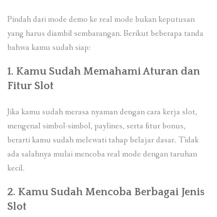
Pindah dari mode demo ke real mode bukan keputusan
yang harus diambil sembarangan. Berikut beberapa tanda
bahwa kamu sudah siap:
1. Kamu Sudah Memahami Aturan dan
Fitur Slot
Jika kamu sudah merasa nyaman dengan cara kerja slot,
mengenal simbol-simbol, paylines, serta fitur bonus,
berarti kamu sudah melewati tahap belajar dasar. Tidak
ada salahnya mulai mencoba real mode dengan taruhan
kecil.
2. Kamu Sudah Mencoba Berbagai Jenis
Slot