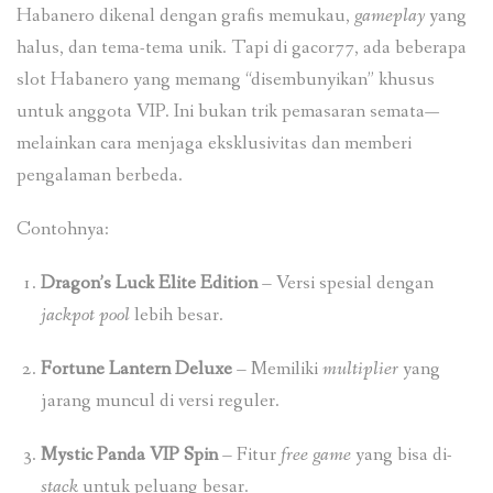
Habanero dikenal dengan grafis memukau,
gameplay
yang
halus, dan tema-tema unik. Tapi di gacor77, ada beberapa
slot Habanero yang memang “disembunyikan” khusus
untuk anggota VIP. Ini bukan trik pemasaran semata—
melainkan cara menjaga eksklusivitas dan memberi
pengalaman berbeda.
Contohnya:
Dragon’s Luck Elite Edition
– Versi spesial dengan
jackpot pool
lebih besar.
Fortune Lantern Deluxe
– Memiliki
multiplier
yang
jarang muncul di versi reguler.
Mystic Panda VIP Spin
– Fitur
free game
yang bisa di-
stack
untuk peluang besar.