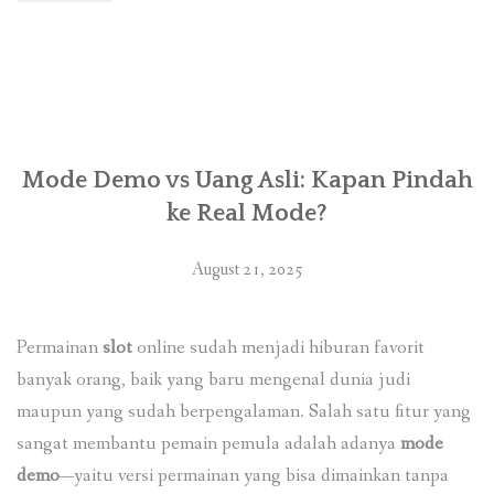
Mode Demo vs Uang Asli: Kapan Pindah
ke Real Mode?
August 21, 2025
Permainan
slot
online sudah menjadi hiburan favorit
banyak orang, baik yang baru mengenal dunia judi
maupun yang sudah berpengalaman. Salah satu fitur yang
sangat membantu pemain pemula adalah adanya
mode
demo
—yaitu versi permainan yang bisa dimainkan tanpa