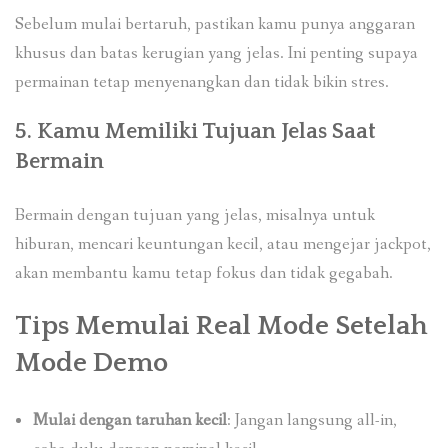
Sebelum mulai bertaruh, pastikan kamu punya anggaran
khusus dan batas kerugian yang jelas. Ini penting supaya
permainan tetap menyenangkan dan tidak bikin stres.
5. Kamu Memiliki Tujuan Jelas Saat
Bermain
Bermain dengan tujuan yang jelas, misalnya untuk
hiburan, mencari keuntungan kecil, atau mengejar jackpot,
akan membantu kamu tetap fokus dan tidak gegabah.
Tips Memulai Real Mode Setelah
Mode Demo
Mulai dengan taruhan kecil
: Jangan langsung all-in,