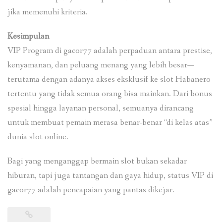
jika memenuhi kriteria.
Kesimpulan
VIP Program di gacor77 adalah perpaduan antara prestise,
kenyamanan, dan peluang menang yang lebih besar—
terutama dengan adanya akses eksklusif ke slot Habanero
tertentu yang tidak semua orang bisa mainkan. Dari bonus
spesial hingga layanan personal, semuanya dirancang
untuk membuat pemain merasa benar-benar “di kelas atas”
dunia slot online.
Bagi yang menganggap bermain slot bukan sekadar
hiburan, tapi juga tantangan dan gaya hidup, status VIP di
gacor77 adalah pencapaian yang pantas dikejar.