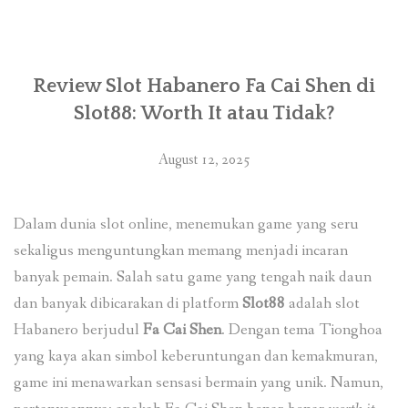
Review Slot Habanero Fa Cai Shen di
Slot88: Worth It atau Tidak?
August 12, 2025
Dalam dunia slot online, menemukan game yang seru
sekaligus menguntungkan memang menjadi incaran
banyak pemain. Salah satu game yang tengah naik daun
dan banyak dibicarakan di platform
Slot88
adalah slot
Habanero berjudul
Fa Cai Shen
. Dengan tema Tionghoa
yang kaya akan simbol keberuntungan dan kemakmuran,
game ini menawarkan sensasi bermain yang unik. Namun,