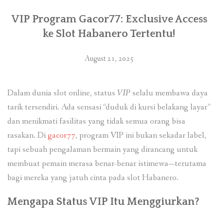
VIP Program Gacor77: Exclusive Access
ke Slot Habanero Tertentu!
August 21, 2025
Dalam dunia slot online, status
VIP
selalu membawa daya
tarik tersendiri. Ada sensasi “duduk di kursi belakang layar”
dan menikmati fasilitas yang tidak semua orang bisa
rasakan. Di
gacor77
, program VIP ini bukan sekadar label,
tapi sebuah pengalaman bermain yang dirancang untuk
membuat pemain merasa benar-benar istimewa—terutama
bagi mereka yang jatuh cinta pada slot Habanero.
Mengapa Status VIP Itu Menggiurkan?