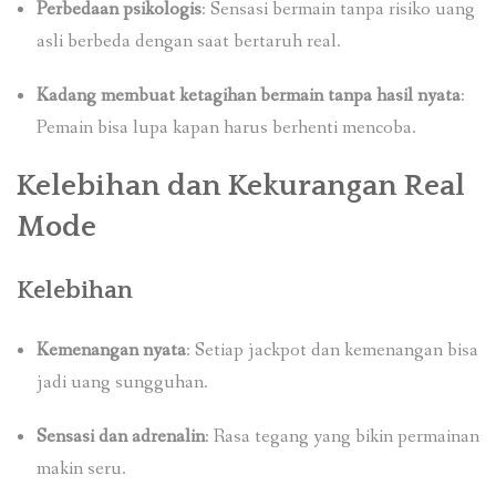
Perbedaan psikologis
: Sensasi bermain tanpa risiko uang
asli berbeda dengan saat bertaruh real.
Kadang membuat ketagihan bermain tanpa hasil nyata
:
Pemain bisa lupa kapan harus berhenti mencoba.
Kelebihan dan Kekurangan Real
Mode
Kelebihan
Kemenangan nyata
: Setiap jackpot dan kemenangan bisa
jadi uang sungguhan.
Sensasi dan adrenalin
: Rasa tegang yang bikin permainan
makin seru.