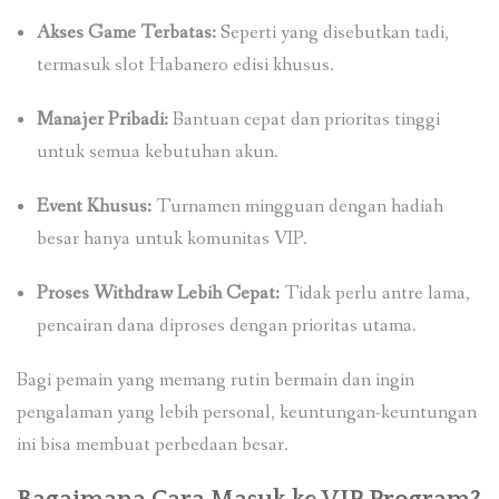
Akses Game Terbatas:
Seperti yang disebutkan tadi,
termasuk slot Habanero edisi khusus.
Manajer Pribadi:
Bantuan cepat dan prioritas tinggi
untuk semua kebutuhan akun.
Event Khusus:
Turnamen mingguan dengan hadiah
besar hanya untuk komunitas VIP.
Proses Withdraw Lebih Cepat:
Tidak perlu antre lama,
pencairan dana diproses dengan prioritas utama.
Bagi pemain yang memang rutin bermain dan ingin
pengalaman yang lebih personal, keuntungan-keuntungan
ini bisa membuat perbedaan besar.