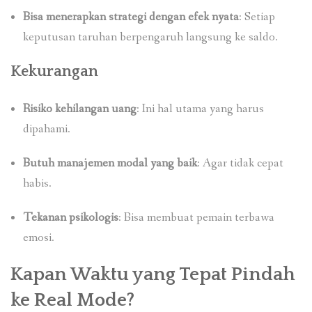
Bisa menerapkan strategi dengan efek nyata
: Setiap
keputusan taruhan berpengaruh langsung ke saldo.
Kekurangan
Risiko kehilangan uang
: Ini hal utama yang harus
dipahami.
Butuh manajemen modal yang baik
: Agar tidak cepat
habis.
Tekanan psikologis
: Bisa membuat pemain terbawa
emosi.
Kapan Waktu yang Tepat Pindah
ke Real Mode?