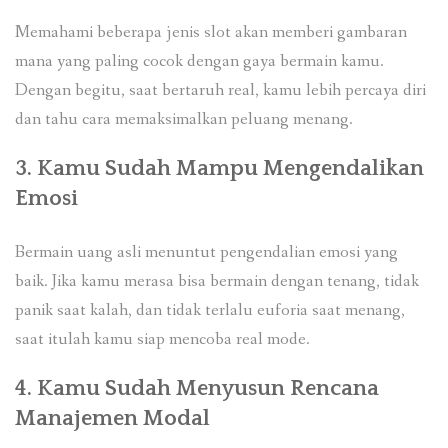
Memahami beberapa jenis slot akan memberi gambaran
mana yang paling cocok dengan gaya bermain kamu.
Dengan begitu, saat bertaruh real, kamu lebih percaya diri
dan tahu cara memaksimalkan peluang menang.
3. Kamu Sudah Mampu Mengendalikan
Emosi
Bermain uang asli menuntut pengendalian emosi yang
baik. Jika kamu merasa bisa bermain dengan tenang, tidak
panik saat kalah, dan tidak terlalu euforia saat menang,
saat itulah kamu siap mencoba real mode.
4. Kamu Sudah Menyusun Rencana
Manajemen Modal