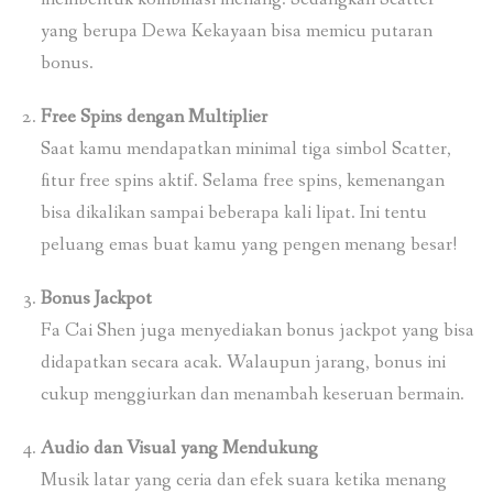
yang berupa Dewa Kekayaan bisa memicu putaran
bonus.
Free Spins dengan Multiplier
Saat kamu mendapatkan minimal tiga simbol Scatter,
fitur free spins aktif. Selama free spins, kemenangan
bisa dikalikan sampai beberapa kali lipat. Ini tentu
peluang emas buat kamu yang pengen menang besar!
Bonus Jackpot
Fa Cai Shen juga menyediakan bonus jackpot yang bisa
didapatkan secara acak. Walaupun jarang, bonus ini
cukup menggiurkan dan menambah keseruan bermain.
Audio dan Visual yang Mendukung
Musik latar yang ceria dan efek suara ketika menang