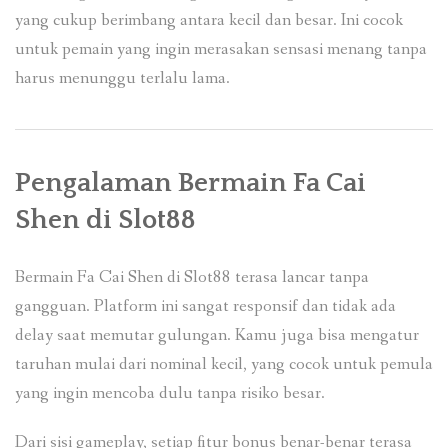
yang cukup berimbang antara kecil dan besar. Ini cocok
untuk pemain yang ingin merasakan sensasi menang tanpa
harus menunggu terlalu lama.
Pengalaman Bermain Fa Cai
Shen di Slot88
Bermain Fa Cai Shen di Slot88 terasa lancar tanpa
gangguan. Platform ini sangat responsif dan tidak ada
delay saat memutar gulungan. Kamu juga bisa mengatur
taruhan mulai dari nominal kecil, yang cocok untuk pemula
yang ingin mencoba dulu tanpa risiko besar.
Dari sisi gameplay, setiap fitur bonus benar-benar terasa