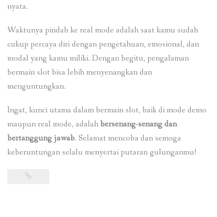
nyata.
Waktunya pindah ke real mode adalah saat kamu sudah
cukup percaya diri dengan pengetahuan, emosional, dan
modal yang kamu miliki. Dengan begitu, pengalaman
bermain slot bisa lebih menyenangkan dan
menguntungkan.
Ingat, kunci utama dalam bermain slot, baik di mode demo
maupun real mode, adalah
bersenang-senang dan
bertanggung jawab
. Selamat mencoba dan semoga
keberuntungan selalu menyertai putaran gulunganmu!