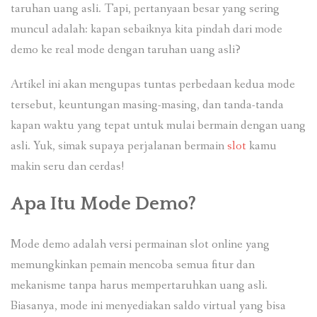
taruhan uang asli. Tapi, pertanyaan besar yang sering
muncul adalah: kapan sebaiknya kita pindah dari mode
demo ke real mode dengan taruhan uang asli?
Artikel ini akan mengupas tuntas perbedaan kedua mode
tersebut, keuntungan masing-masing, dan tanda-tanda
kapan waktu yang tepat untuk mulai bermain dengan uang
asli. Yuk, simak supaya perjalanan bermain
slot
kamu
makin seru dan cerdas!
Apa Itu Mode Demo?
Mode demo adalah versi permainan slot online yang
memungkinkan pemain mencoba semua fitur dan
mekanisme tanpa harus mempertaruhkan uang asli.
Biasanya, mode ini menyediakan saldo virtual yang bisa