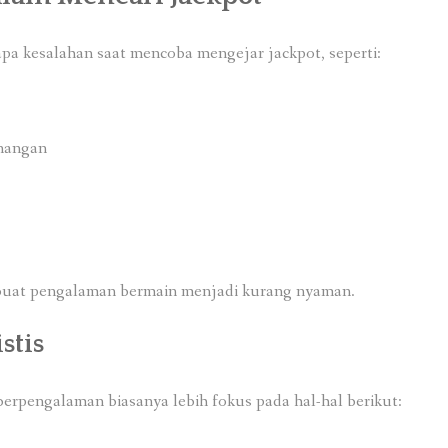
a kesalahan saat mencoba mengejar jackpot, seperti:
nangan
embuat pengalaman bermain menjadi kurang nyaman.
stis
berpengalaman biasanya lebih fokus pada hal-hal berikut: