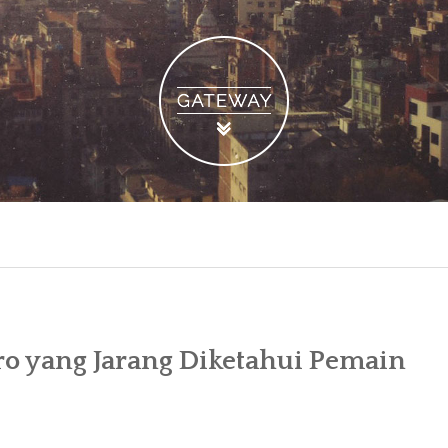
ro yang Jarang Diketahui Pemain