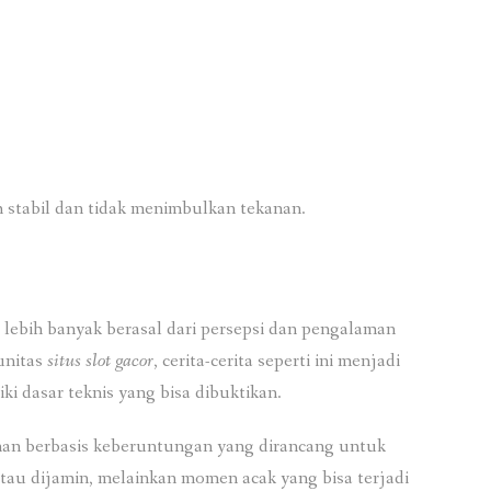
 stabil dan tidak menimbulkan tekanan.
lebih banyak berasal dari persepsi dan pengalaman
unitas
situs slot gacor
, cerita-cerita seperti ini menjadi
ki dasar teknis yang bisa dibuktikan.
an berbasis keberuntungan yang dirancang untuk
atau dijamin, melainkan momen acak yang bisa terjadi