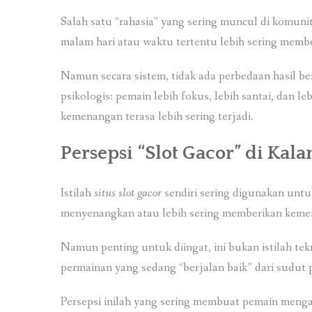
Salah satu “rahasia” yang sering muncul di komun
malam hari atau waktu tertentu lebih sering memb
Namun secara sistem, tidak ada perbedaan hasil be
psikologis: pemain lebih fokus, lebih santai, dan 
kemenangan terasa lebih sering terjadi.
Persepsi “Slot Gacor” di Ka
Istilah
situs slot gacor
sendiri sering digunakan unt
menyenangkan atau lebih sering memberikan keme
Namun penting untuk diingat, ini bukan istilah te
permainan yang sedang “berjalan baik” dari sudut
Persepsi inilah yang sering membuat pemain menga