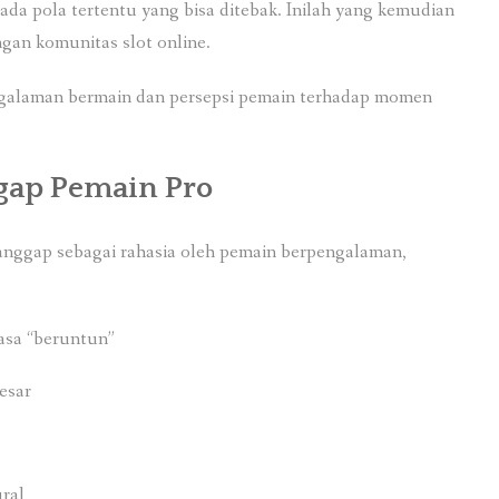
a pola tertentu yang bisa ditebak. Inilah yang kemudian
ngan komunitas slot online.
engalaman bermain dan persepsi pemain terhadap momen
ggap Pemain Pro
ianggap sebagai rahasia oleh pemain berpengalaman,
asa “beruntun”
esar
ral