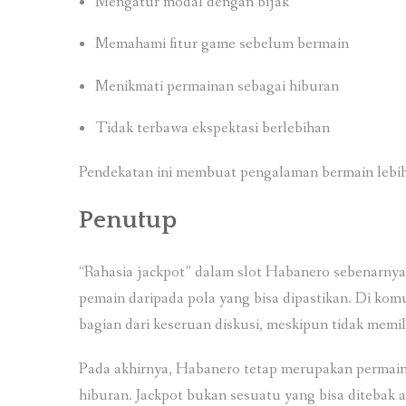
Mengatur modal dengan bijak
Memahami fitur game sebelum bermain
Menikmati permainan sebagai hiburan
Tidak terbawa ekspektasi berlebihan
Pendekatan ini membuat pengalaman bermain lebih
Penutup
“Rahasia jackpot” dalam slot Habanero sebenarnya 
pemain daripada pola yang bisa dipastikan. Di kom
bagian dari keseruan diskusi, meskipun tidak memili
Pada akhirnya,
Habanero
tetap merupakan permain
hiburan. Jackpot bukan sesuatu yang bisa ditebak 