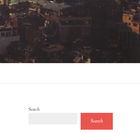
Search
Search