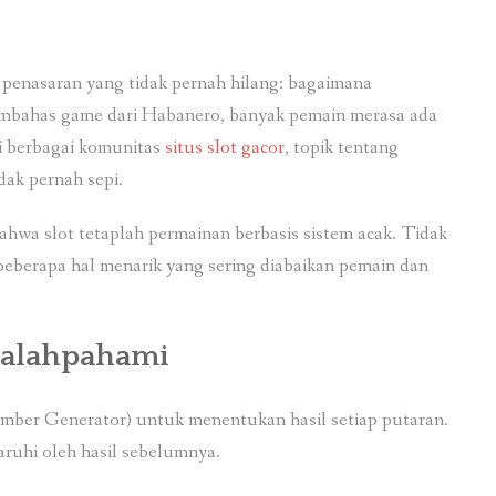
sa penasaran yang tidak pernah hilang: bagaimana
membahas game dari Habanero, banyak pemain merasa ada
i berbagai komunitas
situs slot gacor
, topik tentang
idak pernah sepi.
ahwa slot tetaplah permainan berbasis sistem acak. Tidak
 beberapa hal menarik yang sering diabaikan pemain dan
isalahpahami
r Generator) untuk menentukan hasil setiap putaran.
garuhi oleh hasil sebelumnya.