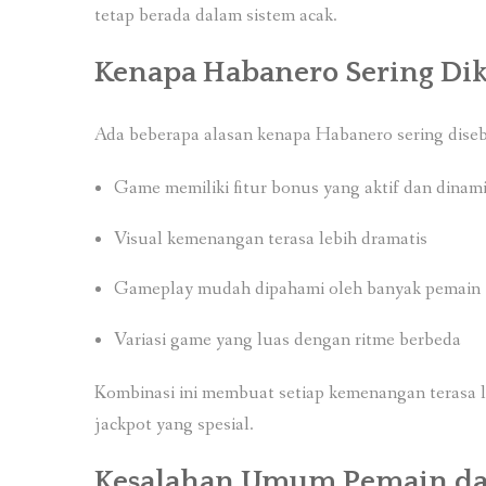
tetap berada dalam sistem acak.
Kenapa Habanero Sering Dik
Ada beberapa alasan kenapa
Habanero
sering dise
Game memiliki fitur bonus yang aktif dan dinam
Visual kemenangan terasa lebih dramatis
Gameplay mudah dipahami oleh banyak pemain
Variasi game yang luas dengan ritme berbeda
Kombinasi ini membuat setiap kemenangan terasa l
jackpot yang spesial.
Kesalahan Umum Pemain da