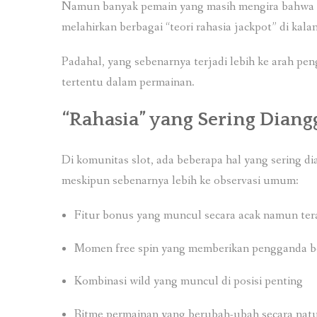
Namun banyak pemain yang masih mengira bahwa ad
melahirkan berbagai “teori rahasia jackpot” di kala
Padahal, yang sebenarnya terjadi lebih ke arah p
tertentu dalam permainan.
“Rahasia” yang Sering Dian
Di komunitas slot, ada beberapa hal yang sering d
meskipun sebenarnya lebih ke observasi umum:
Fitur bonus yang muncul secara acak namun ter
Momen free spin yang memberikan pengganda b
Kombinasi wild yang muncul di posisi penting
Ritme permainan yang berubah-ubah secara natu