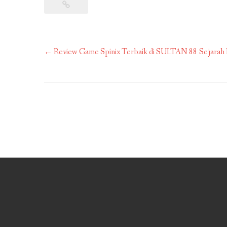
Post
←
Review Game Spinix Terbaik di SULTAN 88
Sejarah
navigation