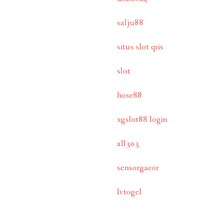
salju88
situs slot qris
slot
hose88
xgslot88 login
all303
sensorgacor
lvtogel