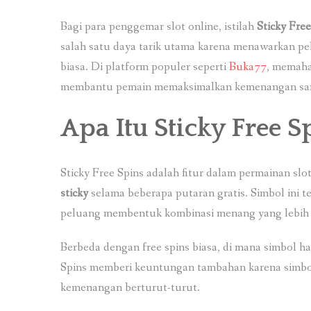
Bagi para penggemar slot online, istilah
Sticky Free
salah satu daya tarik utama karena menawarkan pe
biasa. Di platform populer seperti
Buka77
, memaham
membantu pemain memaksimalkan kemenangan samb
Apa Itu Sticky Free S
Sticky Free Spins adalah fitur dalam permainan s
sticky
selama beberapa putaran gratis. Simbol ini t
peluang membentuk kombinasi menang yang lebih 
Berbeda dengan free spins biasa, di mana simbol han
Spins memberi keuntungan tambahan karena simbo
kemenangan berturut-turut.