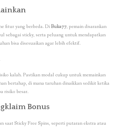
mainkan
me fitur yang berbeda. Di
Buka77
, pemain disarankan
 sebagai sticky, serta peluang untuk mendapatkan
an bisa disesuaikan agar lebih efektif.
risiko kalah. Pastikan modal cukup untuk memainkan
han bertahap, di mana taruhan dinaikkan sedikit ketika
 risiko besar.
ngklaim Bonus
 saat Sticky Free Spins, seperti putaran ekstra atau