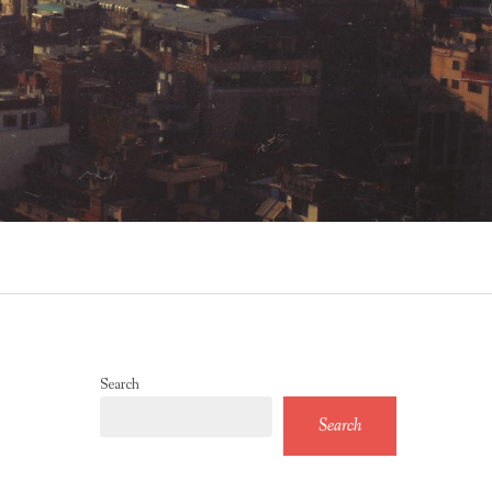
Search
Search