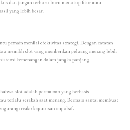
kus dan jangan terburu-buru menutup fitur atau
sil yang lebih besar.
ntu pemain menilai efektivitas strategi. Dengan catatan
atau memilih slot yang memberikan peluang menang lebih
nsistensi kemenangan dalam jangka panjang.
 bahwa slot adalah permainan yang berbasis
tau terlalu serakah saat menang. Bermain santai membuat
gurangi risiko keputusan impulsif.