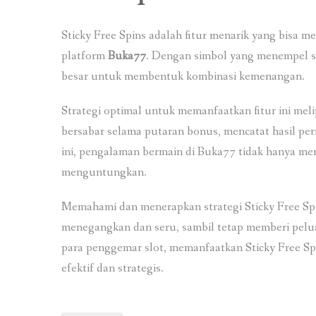
Sticky Free Spins adalah fitur menarik yang bisa m
platform
Buka77
. Dengan simbol yang menempel se
besar untuk membentuk kombinasi kemenangan.
Strategi optimal untuk memanfaatkan fitur ini mel
bersabar selama putaran bonus, mencatat hasil pe
ini, pengalaman bermain di Buka77 tidak hanya men
menguntungkan.
Memahami dan menerapkan strategi Sticky Free Spi
menegangkan dan seru, sambil tetap memberi pelu
para penggemar slot, memanfaatkan Sticky Free Sp
efektif dan strategis.