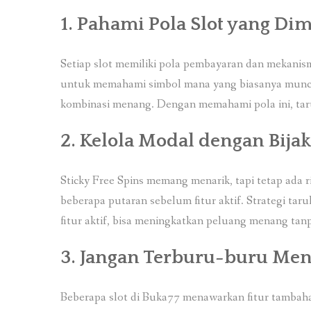
1. Pahami Pola Slot yang Di
Setiap slot memiliki pola pembayaran dan mekanis
untuk memahami simbol mana yang biasanya muncul
kombinasi menang. Dengan memahami pola ini, taruh
2. Kelola Modal dengan Bijak
Sticky Free Spins memang menarik, tapi tetap ada 
beberapa putaran sebelum fitur aktif. Strategi taru
fitur aktif, bisa meningkatkan peluang menang tanpa
3. Jangan Terburu-buru Me
Beberapa slot di Buka77 menawarkan fitur tambahan