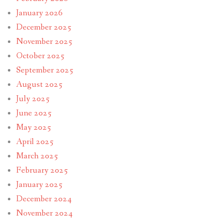
January 2026
December 2025
November 2025
October 2025
September 2025
August 2025
July 2025
June 2025
May 2025
April 2025
March 2025
February 2025
January 2025
December 2024
November 2024