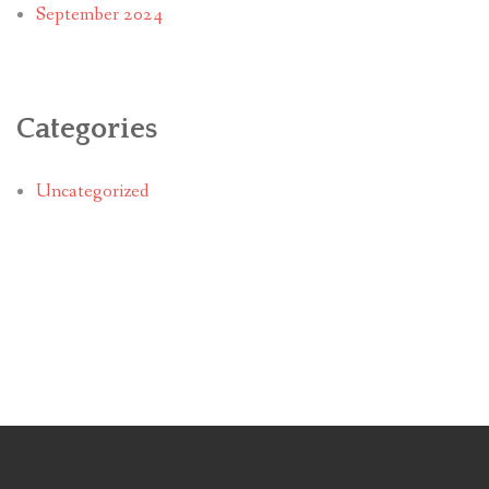
September 2024
Categories
Uncategorized