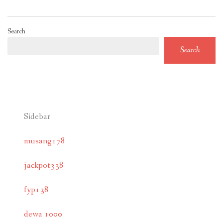
Search
Search
Sidebar
musang178
jackpot338
fyp138
dewa 1000