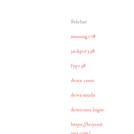
Sidebar
musang178
jackpot338
fyp138
dewa 1000
dewa muda
dewi1000 login
https://boysuit
usa.com/