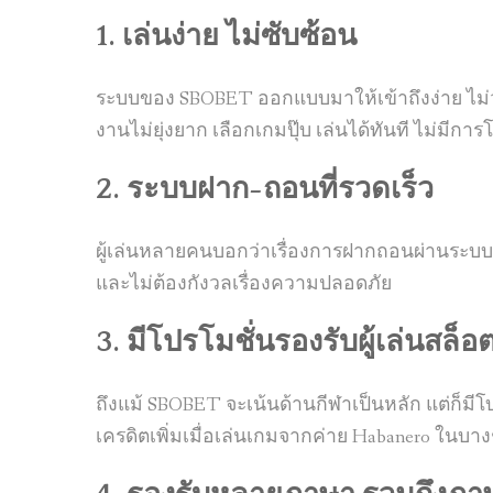
1.
เล่นง่าย ไม่ซับซ้อน
ระบบของ SBOBET ออกแบบมาให้เข้าถึงง่าย ไม่ว่
งานไม่ยุ่งยาก เลือกเกมปุ๊บ เล่นได้ทันที ไม่มีกา
2.
ระบบฝาก-ถอนที่รวดเร็ว
ผู้เล่นหลายคนบอกว่าเรื่องการฝากถอนผ่านระบ
และไม่ต้องกังวลเรื่องความปลอดภัย
3.
มีโปรโมชั่นรองรับผู้เล่นสล็อ
ถึงแม้ SBOBET จะเน้นด้านกีฬาเป็นหลัก แต่ก็มี
เครดิตเพิ่มเมื่อเล่นเกมจากค่าย Habanero ในบา