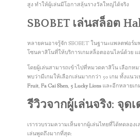
สูง ทำให้ผู้เล่นมีโอกาสลุ้นรางวัลใหญ่ได้จริง
SBOBET เล่นสล็อต Ha
หลายคนอาจรู้จัก SBOBET ในฐานะแพลตฟอร์มพน
โซนคาสิโนที่ให้บริการเกมสล็อตออนไลน์ด้วย และห
โดยผู้เล่นสามารถเข้าไปที่หมวดคาสิโน เลือกหม
พบว่ามีเกมให้เลือกเล่นมากกว่า 50 เกม ทั้งแนวเ
Fruit
,
Fa Cai Shen
,
5 Lucky Lions
และอีกหลายเกม
รีวิวจากผู้เล่นจริง: จุดเ
เรารวบรวมความเห็นจากผู้เล่นไทยที่ได้ทดลองเล่น
เล่นพูดถึงมากที่สุด: