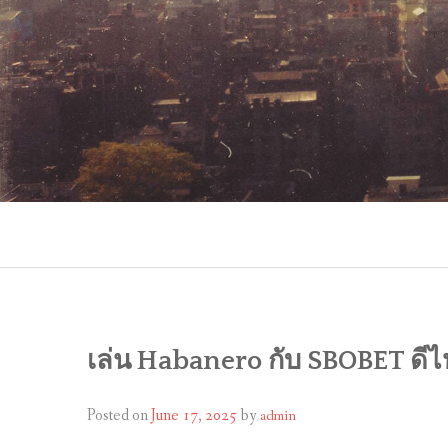
Skip
to
content
เล่น Habanero กับ SBOBET ดีไหม
Posted on
June 17, 2025
by
admin