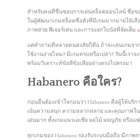
สำหรับคนที่ชื่นชอบการเล่นสล็อตออนไลน์ ชื่อของ 
ในผู้พัฒนาเกมสล็อตชื่อดังที่มีเกมมากมายให้เลือ
ภาพสวย ฟีเจอร์เด่น และการแจกโบนัสที่จัดเต็ม
a
แต่คำถามที่หลายคนสงสัยก็คือ ถ้าจะเล่นเกมจ
ใช้งานง่ายไหม? มีเกมครบหรือเปล่า? วันนี้เราจะพ
พร้อมวิเคราะห์ข้อดีข้อเสียอย่างตรงไปตรงมา
Habanero คือใคร?
ก่อนอื่นต้องเข้าใจก่อนว่า Habanero คือผู้ให้บ
เน้นความสนุก ความหลากหลาย และคุณภาพในท
เด่นมาก ทั้งเกมแนวเอเชีย ผลไม้ ผจญภัย หรือแ
ทุกเกมของ Habanero รองรับระบบมือถือ มีภาพกรา