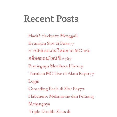
Recent Posts
Hack? Hacksaw: Menggali
Keunikan Slot di Buka77
การอัปเดตเกมใหม่จาก MG บน
สล็อตออนไลน์ ปี 2567
Pentingnya Membaca History
Taruhan MG Live di Akun Bayar77
Login
Cascading Reels di Slot Pay77
Habanero: Mekanisme dan Peluang
Menangnya
Triple Double Zeus di