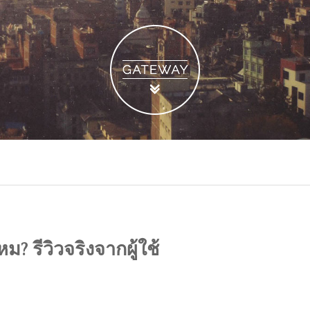
? รีวิวจริงจากผู้ใช้