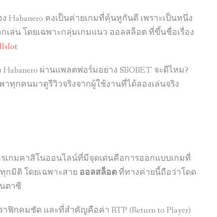
Habanero คงเป็นค่ายเกมที่คุ้นหูกันดี เพราะเป็นหนึ่ง
กเล่น โดยเฉพาะกลุ่มเกมแนว ออลสล็อต ที่ขึ้นชื่อเรื่อง
llslot
าก Habanero ผ่านแพลตฟอร์มอย่าง SBOBET จะดีไหม?
าทุกคนมาดูรีวิวจริงจากผู้ใช้งานที่ได้ลองเล่นจริง
ริการเกมคาสิโนออนไลน์ที่มีจุดเด่นคือการออกแบบเกมที่
ุกมิติ โดยเฉพาะสาย
ออลสล็อต
ที่ทางค่ายนี้ถือว่าโดด
ฟนตาซี
ฟิกคมชัด และที่สำคัญคือค่า RTP (Return to Player)